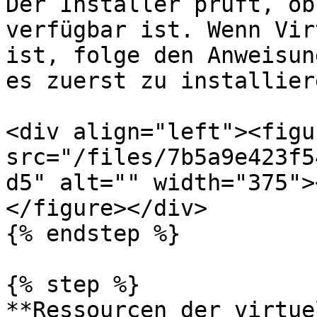
Der Installer prüft, ob
verfügbar ist. Wenn Vir
ist, folge den Anweisun
es zuerst zu installiere
<div align="left"><figu
src="/files/7b5a9e423f5
d5" alt="" width="375">
</figure></div>

{% endstep %}

{% step %}

**Ressourcen der virtue