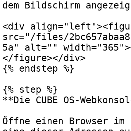
dem Bildschirm angezeig
<div align="left"><figu
src="/files/2bc657abaa8
5a" alt="" width="365">
</figure></div>

{% endstep %}

{% step %}

**Die CUBE OS-Webkonsol
Öffne einen Browser im 