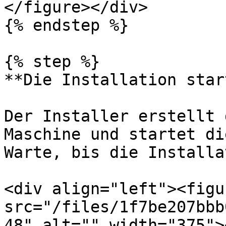
</figure></div>

{% endstep %}

{% step %}

**Die Installation star
Der Installer erstellt 
Maschine und startet di
Warte, bis die Installa
<div align="left"><figu
src="/files/1f7be207bbb
48" alt="" width="375">