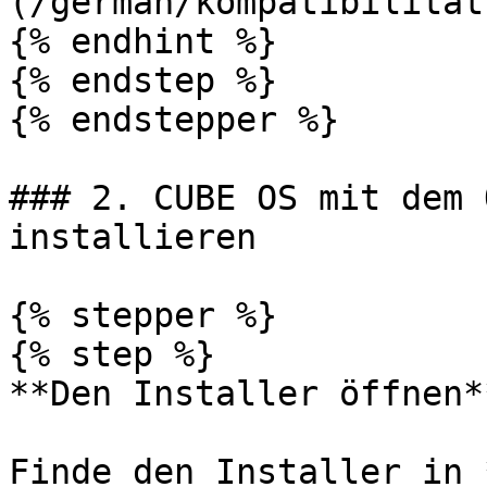
(/german/kompatibilitat
{% endhint %}

{% endstep %}

{% endstepper %}

### 2. CUBE OS mit dem 
installieren

{% stepper %}

{% step %}

**Den Installer öffnen**
Finde den Installer in 