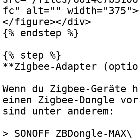
fc" alt="" width="375">
</figure></div>

{% endstep %}

{% step %}

**Zigbee-Adapter (optio
Wenn du Zigbee-Geräte h
einen Zigbee-Dongle vor
sind unter anderem:

> SONOFF ZBDongle-MAX\
