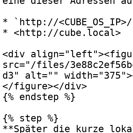
eine dieser Adressen auf
* `http://<CUBE_OS_IP>/`
* <http://cube.local>

<div align="left"><figu
src="/files/3e88c2ef56b
d3" alt="" width="375">
</figure></div>

{% endstep %}

{% step %}

**Später die kurze loka