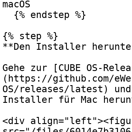
macOS

  {% endstep %}

{% step %}

**Den Installer herunte
Gehe zur [CUBE OS-Relea
(https://github.com/eWe
OS/releases/latest) und
Installer für Mac herun
<div align="left"><figu
src="/files/6014e7b3106