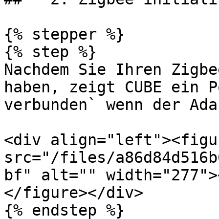
{% stepper %}

{% step %}

Nachdem Sie Ihren Zigbe
haben, zeigt CUBE ein P
verbunden` wenn der Ada
<div align="left"><figu
src="/files/a86d84d516b
bf" alt="" width="277">
</figure></div>

{% endstep %}
