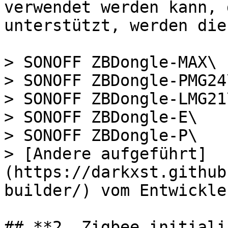
verwendet werden kann, 
unterstützt, werden die
> SONOFF ZBDongle-MAX\

> SONOFF ZBDongle-PMG24\
> SONOFF ZBDongle-LMG21\
> SONOFF ZBDongle-E\

> SONOFF ZBDongle-P\

> [Andere aufgeführt]
(https://darkxst.github
builder/) vom Entwickle
## **2. Zigbee initiali