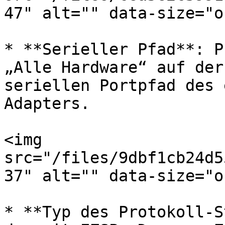
47" alt="" data-size="o
* **Serieller Pfad**: P
„Alle Hardware“ auf der
seriellen Portpfad des 
Adapters.

<img 
src="/files/9dbf1cb24d5
37" alt="" data-size="o
* **Typ des Protokoll-S