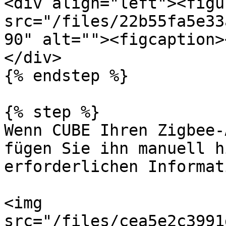
<div align="left"><figu
src="/files/22b55fa5e33
90" alt=""><figcaption>
</div>

{% endstep %}

{% step %}

Wenn CUBE Ihren Zigbee-
fügen Sie ihn manuell h
erforderlichen Informat
<img 
src="/files/cea5e2c3991