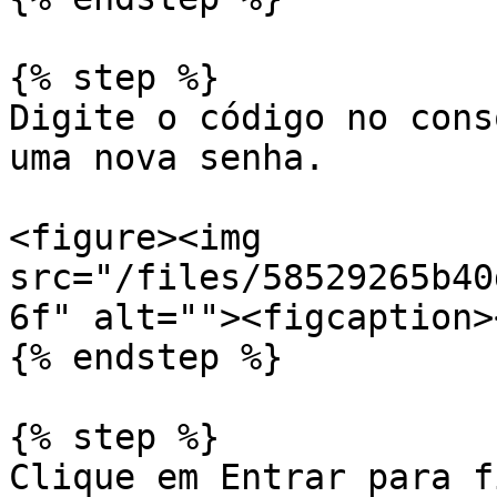
{% step %}

Digite o código no cons
uma nova senha.

<figure><img 
src="/files/58529265b40
6f" alt=""><figcaption>
{% endstep %}

{% step %}

Clique em Entrar para f