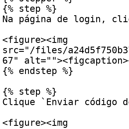
{% step %}

Na página de login, cli
<figure><img 
src="/files/a24d5f750b3
67" alt=""><figcaption>
{% endstep %}

{% step %}

Clique `Enviar código d
<figure><img 