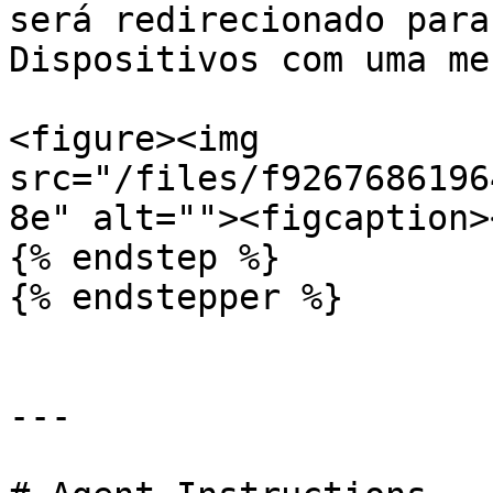
será redirecionado para
Dispositivos com uma me
<figure><img 
src="/files/f9267686196
8e" alt=""><figcaption>
{% endstep %}

{% endstepper %}

---
