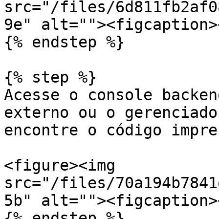
src="/files/6d811fb2af0
9e" alt=""><figcaption>
{% endstep %}

{% step %}

Acesse o console backen
externo ou o gerenciado
encontre o código impres
<figure><img 
src="/files/70a194b7841
5b" alt=""><figcaption>
{% endstep %}
