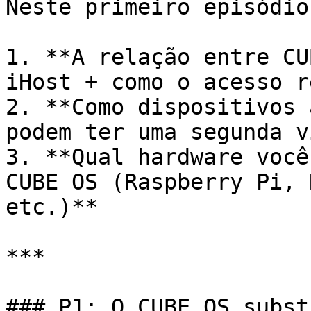
Neste primeiro episódio
1. **A relação entre CU
iHost + como o acesso r
2. **Como dispositivos 
podem ter uma segunda v
3. **Qual hardware você
CUBE OS (Raspberry Pi, 
etc.)**

***

### P1: O CUBE OS subst