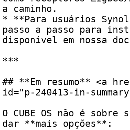
a caminho.

* **Para usuários Synol
passo a passo para inst
disponível em nossa doc
***

## **Em resumo** <a hre
id="p-240413-in-summary
O CUBE OS não é sobre s
dar **mais opções**:
