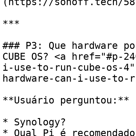
(https://sonoff.tech/58
***

### P3: Que hardware po
CUBE OS? <a href="#p-24
i-use-to-run-cube-os-4"
hardware-can-i-use-to-r
**Usuário perguntou:**

* Synology?

* Qual Pi é recomendado?