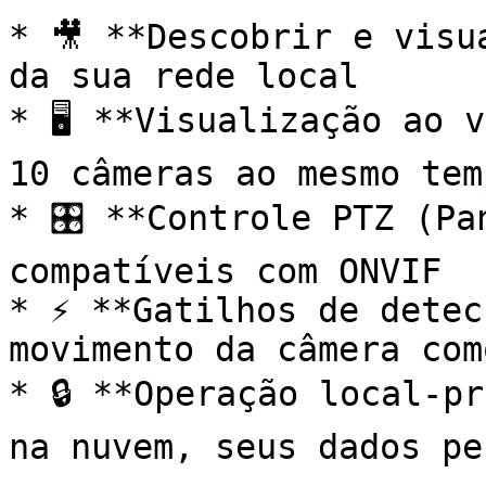
* 🎥 **Descobrir e visu
da sua rede local

* 🖥️ **Visualização ao 
10 câmeras ao mesmo tem
* 🎛️ **Controle PTZ (Pa
compatíveis com ONVIF

* ⚡ **Gatilhos de detec
movimento da câmera com
* 🔒 **Operação local-pr
na nuvem, seus dados pe