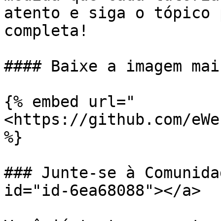
atento e siga o tópico 
completa!

#### Baixe a imagem mai
{% embed url="
<https://github.com/eWe
%}

### Junte-se à Comunida
id="id-6ea68088"></a>
