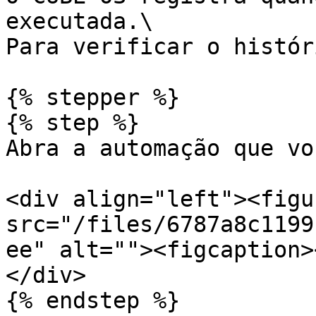
executada.\

Para verificar o histór
{% stepper %}

{% step %}

Abra a automação que vo
<div align="left"><figu
src="/files/6787a8c1199
ee" alt=""><figcaption>
</div>

{% endstep %}
