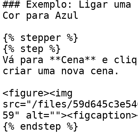
### Exemplo: Ligar uma 
Cor para Azul

{% stepper %}

{% step %}

Vá para **Cena** e cliq
criar uma nova cena.

<figure><img 
src="/files/59d645c3e54
59" alt=""><figcaption>
{% endstep %}
