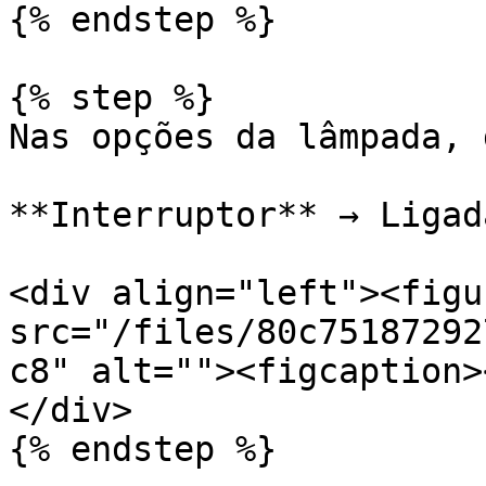
{% endstep %}

{% step %}

Nas opções da lâmpada, 
**Interruptor** → Ligad
<div align="left"><figu
src="/files/80c75187292
c8" alt=""><figcaption>
</div>

{% endstep %}
