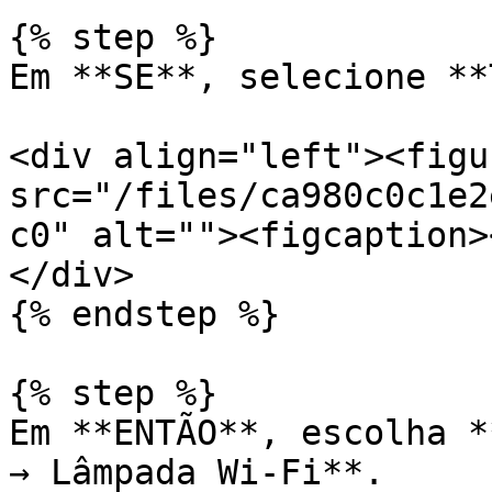
{% step %}

Em **SE**, selecione **
<div align="left"><figu
src="/files/ca980c0c1e2
c0" alt=""><figcaption>
</div>

{% endstep %}

{% step %}

Em **ENTÃO**, escolha *
→ Lâmpada Wi-Fi**.
