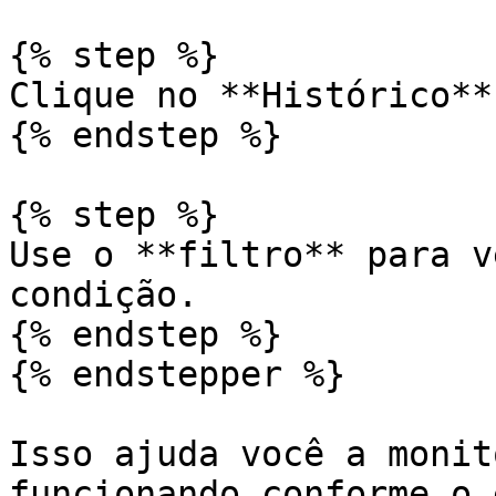
{% step %}

Clique no **Histórico**
{% endstep %}

{% step %}

Use o **filtro** para v
condição.

{% endstep %}

{% endstepper %}

Isso ajuda você a monit
funcionando conforme o 