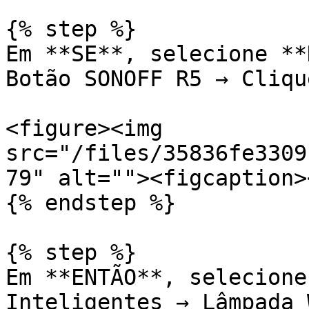
{% step %}

Em **SE**, selecione **
Botão SONOFF R5 → Clique
<figure><img 
src="/files/35836fe3309
79" alt=""><figcaption>
{% endstep %}

{% step %}

Em **ENTÃO**, selecione
Inteligentes → Lâmpada 