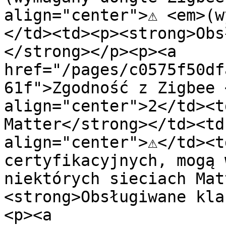
align="center">⚠️ <em>(
</td><td><p><strong>Obs
</strong></p><p><a 
href="/pages/c0575f50df
61f">Zgodność z Zigbee 
align="center">2</td><t
Matter</strong></td><td 
align="center">⚠️</td><t
certyfikacyjnych, mogą 
niektórych sieciach Mat
<strong>Obsługiwane kla
<p><a 