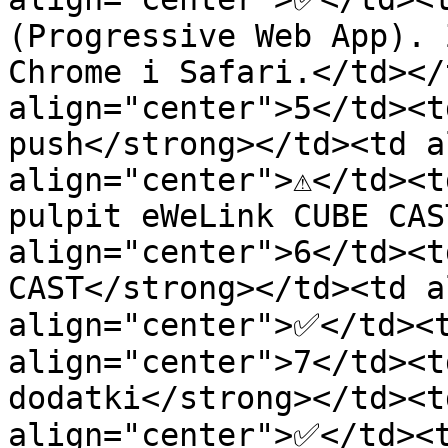
(Progressive Web App). 
Chrome i Safari.</td></
align="center">5</td><t
push</strong></td><td al
align="center">⚠️</td><t
pulpit eWeLink CUBE CAS
align="center">6</td><t
CAST</strong></td><td a
align="center">✅</td><t
align="center">7</td><t
dodatki</strong></td><t
align="center">✅</td><t