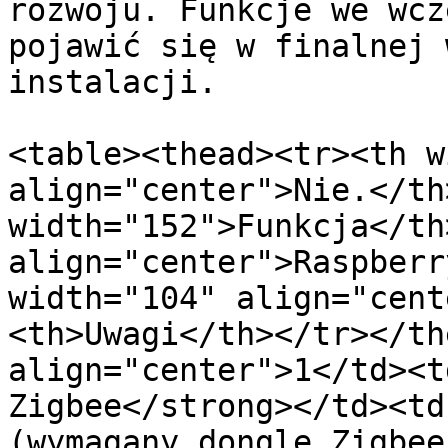
rozwoju. Funkcje we wcz
pojawić się w finalnej 
instalacji.

<table><thead><tr><th w
align="center">Nie.</th>
width="152">Funkcja</th
align="center">Raspberr
width="104" align="cent
<th>Uwagi</th></tr></th
align="center">1</td><t
Zigbee</strong></td><td
(wymagany dongle Zigbee