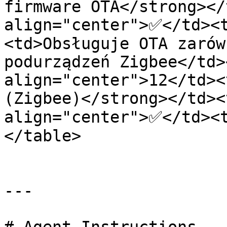
firmware OTA</strong></
align="center">✅</td><
<td>Obsługuje OTA zarów
podurządzeń Zigbee</td>
align="center">12</td><
(Zigbee)</strong></td><
align="center">✅</td><
</table>

---
