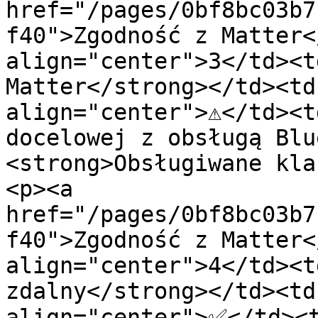
href="/pages/0bf8bc03b7
f40">Zgodność z Matter<
align="center">3</td><t
Matter</strong></td><td 
align="center">⚠️</td><t
docelowej z obsługą Blu
<strong>Obsługiwane kla
<p><a 
href="/pages/0bf8bc03b7
f40">Zgodność z Matter<
align="center">4</td><t
zdalny</strong></td><td
align="center">✅</td><t