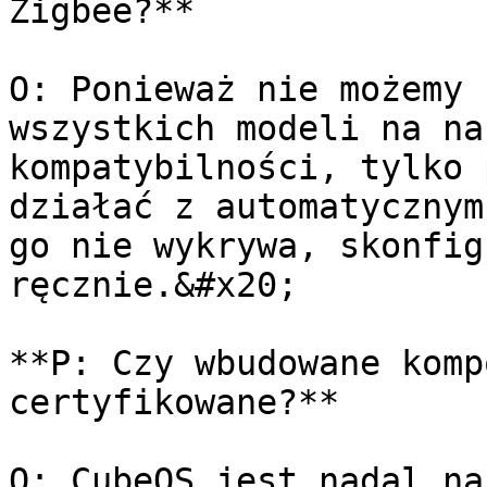
Zigbee?**

O: Ponieważ nie możemy 
wszystkich modeli na na
kompatybilności, tylko 
działać z automatycznym
go nie wykrywa, skonfig
ręcznie.&#x20;

**P: Czy wbudowane komp
certyfikowane?**

O: CubeOS jest nadal na