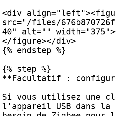
<div align="left"><figu
src="/files/676b870726f
40" alt="" width="375">
</figure></div>

{% endstep %}

{% step %}

**Facultatif : configur
Si vous utilisez une cl
l’appareil USB dans la 
besoin de Zigbee pour l