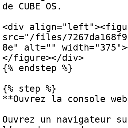
de CUBE OS.

<div align="left"><figu
src="/files/7267da168f9
8e" alt="" width="375">
</figure></div>

{% endstep %}

{% step %}

**Ouvrez la console web
Ouvrez un navigateur su