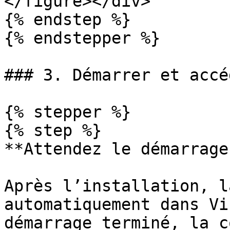
</figure></div>

{% endstep %}

{% endstepper %}

### 3. Démarrer et accé
{% stepper %}

{% step %}

**Attendez le démarrage
Après l’installation, l
automatiquement dans Vi
démarrage terminé, la c