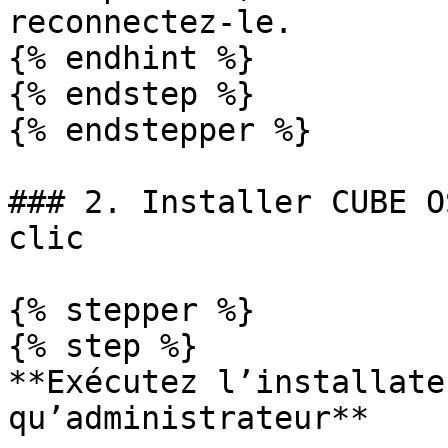
reconnectez-le.

{% endhint %}

{% endstep %}

{% endstepper %}

### 2. Installer CUBE O
clic

{% stepper %}

{% step %}

**Exécutez l’installate
qu’administrateur**
