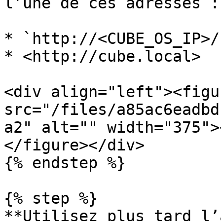
l’une de ces adresses :

* `http://<CUBE_OS_IP>/`
* <http://cube.local>

<div align="left"><figu
src="/files/a85ac6eadbd
a2" alt="" width="375">
</figure></div>

{% endstep %}

{% step %}

**Utilisez plus tard l’