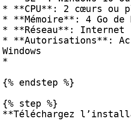
* **CPU**: 2 cœurs ou pl
* **Mémoire**: 4 Go de 
* **Réseau**: Internet 
* **Autorisations**: Ac
Windows

*

{% endstep %}

{% step %}

**Téléchargez l’install