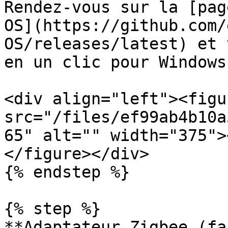
Rendez-vous sur la [pag
OS](https://github.com/
OS/releases/latest) et 
en un clic pour Windows*
<div align="left"><figu
src="/files/ef99ab4b10a
65" alt="" width="375">
</figure></div>

{% endstep %}

{% step %}

**Adaptateur Zigbee (fa