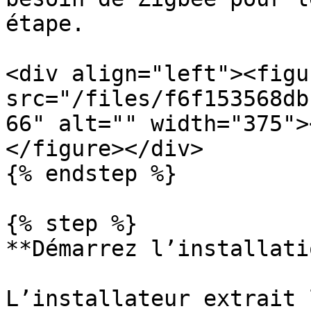
étape.

<div align="left"><figu
src="/files/f6f153568db
66" alt="" width="375">
</figure></div>

{% endstep %}

{% step %}

**Démarrez l’installatio
L’installateur extrait 