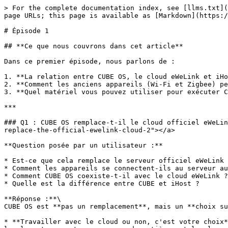
> For the complete documentation index, see [llms.txt](
page URLs; this page is available as [Markdown](https:/
# Épisode 1

## **Ce que nous couvrons dans cet article**

Dans ce premier épisode, nous parlons de :

1. **La relation entre CUBE OS, le cloud eWeLink et iHo
2. **Comment les anciens appareils (Wi‑Fi et Zigbee) pe
3. **Quel matériel vous pouvez utiliser pour exécuter C
***

### Q1 : CUBE OS remplace-t-il le cloud officiel eWeLin
replace-the-official-ewelink-cloud-2"></a>

**Question posée par un utilisateur :**

* Est-ce que cela remplace le serveur officiel eWeLink 
* Comment les appareils se connectent-ils au serveur au
* Comment CUBE OS coexiste-t-il avec le cloud eWeLink ?

* Quelle est la différence entre CUBE et iHost ?

**Réponse :**\

CUBE OS est **pas un remplacement**, mais un **choix su
* **Travailler avec le cloud ou non, c'est votre choix*