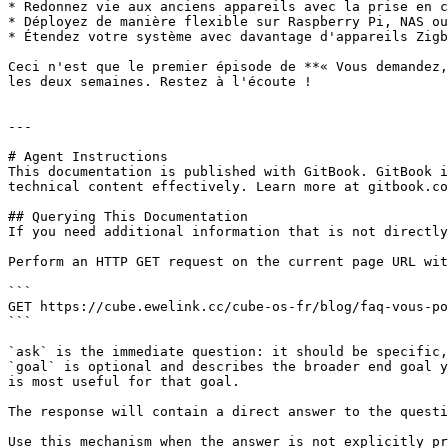
* Redonnez vie aux anciens appareils avec la prise en c
* Déployez de manière flexible sur Raspberry Pi, NAS ou
* Étendez votre système avec davantage d'appareils Zigb
Ceci n'est que le premier épisode de **« Vous demandez,
les deux semaines. Restez à l'écoute !

---

# Agent Instructions

This documentation is published with GitBook. GitBook i
technical content effectively. Learn more at gitbook.co
## Querying This Documentation

If you need additional information that is not directly
Perform an HTTP GET request on the current page URL wit
```

GET https://cube.ewelink.cc/cube-os-fr/blog/faq-vous-po
```

`ask` is the immediate question: it should be specific,
`goal` is optional and describes the broader end goal y
is most useful for that goal.

The response will contain a direct answer to the questi
Use this mechanism when the answer is not explicitly pr