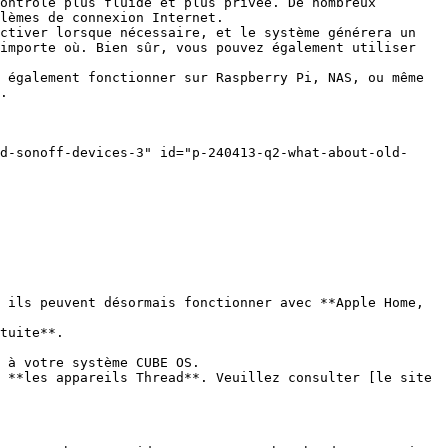
ontrôle plus fluide et plus privée. De nombreux 
lèmes de connexion Internet.

ctiver lorsque nécessaire, et le système générera un 
importe où. Bien sûr, vous pouvez également utiliser 
 également fonctionner sur Raspberry Pi, NAS, ou même 
.

d-sonoff-devices-3" id="p-240413-q2-what-about-old-
 ils peuvent désormais fonctionner avec **Apple Home, 
tuite**.

 à votre système CUBE OS.

 **les appareils Thread**. Veuillez consulter [le site 