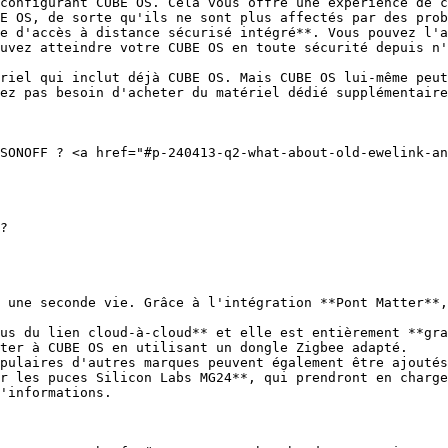
configurant CUBE OS. Cela vous offre une expérience de c
E OS, de sorte qu'ils ne sont plus affectés par des prob
e d'accès à distance sécurisé intégré**. Vous pouvez l'a
uvez atteindre votre CUBE OS en toute sécurité depuis n'
riel qui inclut déjà CUBE OS. Mais CUBE OS lui‑même peut
ez pas besoin d'acheter du matériel dédié supplémentaire
SONOFF ? <a href="#p-240413-q2-what-about-old-ewelink-an
?

 une seconde vie. Grâce à l'intégration **Pont Matter**,
us du lien cloud‑à‑cloud** et elle est entièrement **gra
ter à CUBE OS en utilisant un dongle Zigbee adapté.

pulaires d'autres marques peuvent également être ajoutés
r les puces Silicon Labs MG24**, qui prendront en charge
'informations.
