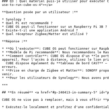
### Q3 : Quel matériel puis‑je utiliser pour exécuter C
use-to-run-cube-os-4"></a>

**Question posée par un utilisateur :**

* Synology ?

* Quel Pi est recommandé ?

* CUBE OS peut‑il fonctionner sur un Raspberry Pi 3B ?

* Existe‑t‑il une application Android ?

* Quel récepteur Zigbee/Matter est utilisé ?

**Réponse :**

* **Où l'exécuter**: CUBE OS peut fonctionner sur Raspb
* **Modèle de Pi recommandé**: Nous recommandons le Ras
* **Comment contrôler**: CUBE OS dispose d'un **le port
appareil. Pour l'accès à distance, utilisez le lien pri
  CUBE dispose également du **tableau de bord CAST** – une interface épurée pour le contrôle quotidien, avec les commandes et les paramètres séparés afin d'éviter les 
erreurs.

* **Prise en charge de Zigbee et Matter**: SONOFF propo
venir.

* **Pour les utilisateurs de Synology**: Nous avons pré
***

## **En résumé** <a href="#p-240413-in-summary-5" id="p
CUBE OS ne vise pas à remplacer, mais à vous offrir **p
* Exécutez‑le localement et profitez d'une confidential