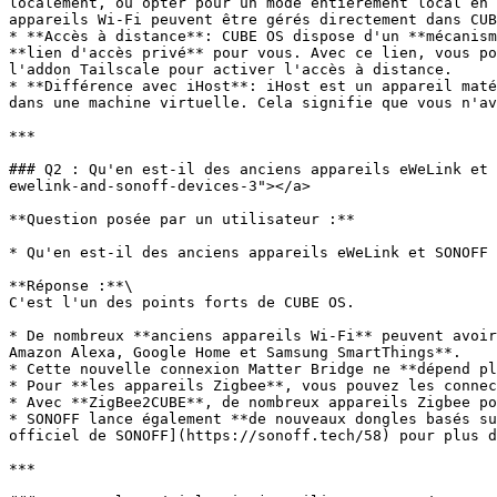
localement, ou opter pour un mode entièrement local en 
appareils Wi‑Fi peuvent être gérés directement dans CUB
* **Accès à distance**: CUBE OS dispose d'un **mécanism
**lien d'accès privé** pour vous. Avec ce lien, vous po
l'addon Tailscale pour activer l'accès à distance.

* **Différence avec iHost**: iHost est un appareil maté
dans une machine virtuelle. Cela signifie que vous n'av
***

### Q2 : Qu'en est‑il des anciens appareils eWeLink et 
ewelink-and-sonoff-devices-3"></a>

**Question posée par un utilisateur :**

* Qu'en est‑il des anciens appareils eWeLink et SONOFF 
**Réponse :**\

C'est l'un des points forts de CUBE OS.

* De nombreux **anciens appareils Wi‑Fi** peuvent avoir
Amazon Alexa, Google Home et Samsung SmartThings**.

* Cette nouvelle connexion Matter Bridge ne **dépend pl
* Pour **les appareils Zigbee**, vous pouvez les connec
* Avec **ZigBee2CUBE**, de nombreux appareils Zigbee po
* SONOFF lance également **de nouveaux dongles basés su
officiel de SONOFF](https://sonoff.tech/58) pour plus d
***
