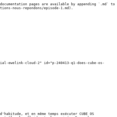
documentation pages are available by appending `.md` to 
tions-nous-repondons/episode-1.md).

ial-ewelink-cloud-2" id="p-240413-q1-does-cube-os-
d'habitude, et en même temps exécuter CUBE OS 