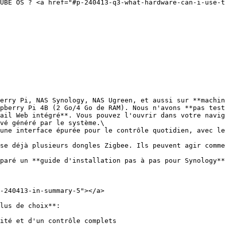
UBE OS ? <a href="#p-240413-q3-what-hardware-can-i-use-t
erry Pi, NAS Synology, NAS Ugreen, et aussi sur **machin
pberry Pi 4B (2 Go/4 Go de RAM). Nous n'avons **pas test
ail Web intégré**. Vous pouvez l'ouvrir dans votre navig
vé généré par le système.\

se déjà plusieurs dongles Zigbee. Ils peuvent agir comme
paré un **guide d'installation pas à pas pour Synology**
-240413-in-summary-5"></a>

lus de choix**:

ité et d'un contrôle complets
