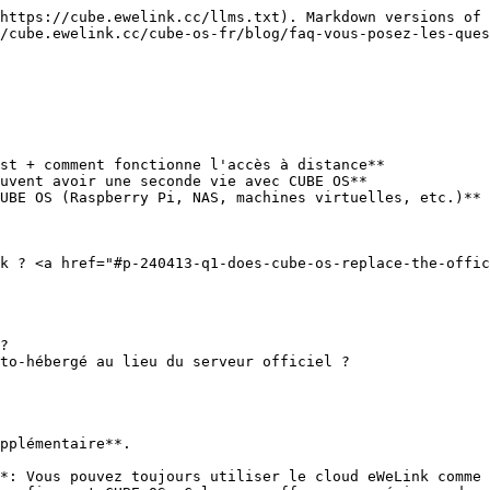
https://cube.ewelink.cc/llms.txt). Markdown versions of 
/cube.ewelink.cc/cube-os-fr/blog/faq-vous-posez-les-ques
st + comment fonctionne l'accès à distance**

uvent avoir une seconde vie avec CUBE OS**

UBE OS (Raspberry Pi, NAS, machines virtuelles, etc.)**

k ? <a href="#p-240413-q1-does-cube-os-replace-the-offic
?

to‑hébergé au lieu du serveur officiel ?

pplémentaire**.

*: Vous pouvez toujours utiliser le cloud eWeLink comme 