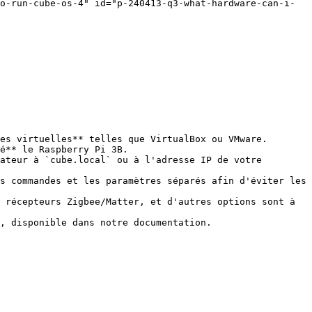
o-run-cube-os-4" id="p-240413-q3-what-hardware-can-i-
es virtuelles** telles que VirtualBox ou VMware.

é** le Raspberry Pi 3B.

ateur à `cube.local` ou à l'adresse IP de votre 
 récepteurs Zigbee/Matter, et d'autres options sont à 
, disponible dans notre documentation.
